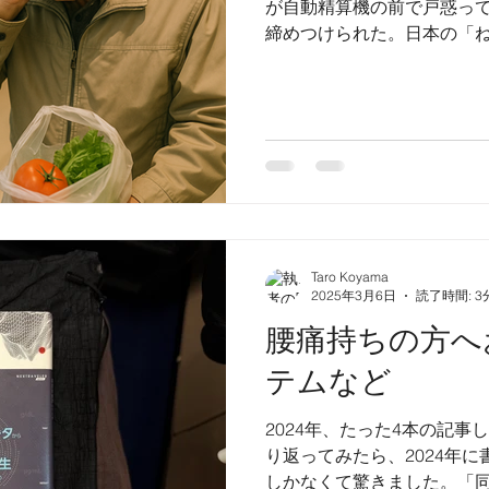
が自動精算機の前で戸惑っ
締めつけられた。日本の「
ていた。 かつてこの国は、
って成立していたはずだ。...
Taro Koyama
2025年3月6日
読了時間: 3
腰痛持ちの方へ
テムなど
2024年、たった4本の記事
り返ってみたら、2024年
しかなくて驚きました。「