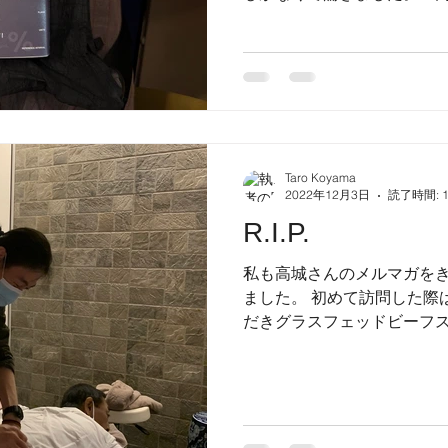
な私ですが、最近は精密栄養
既存の知識だけに頼らず、
に努めてい...
Taro Koyama
2022年12月3日
読了時間: 
R.I.P.
私も高城さんのメルマガを
ました。 初めて訪問した際
だきグラスフェッドビーフス
なりました。 小山さんなら
れるでしょと微笑まれながら。