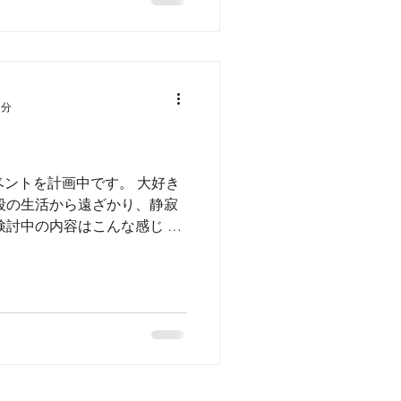
1分
ベントを計画中です。 大好き
段の生活から遠ざかり、静寂
検討中の内容はこんな感じ ■
場所:air myoko or ALP ■
れ...