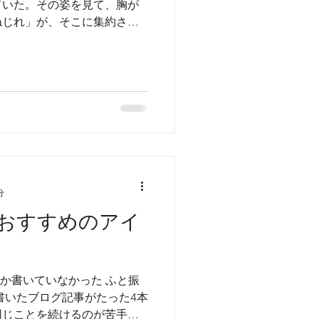
ていた。その姿を見て、胸が
ねじれ」が、そこに集約され
義理と人情と、助け合いによ
分
おすすめのアイ
しか書いていなかった ふと振
に書いたブログ記事がたった4本
同じことを続けるのが苦手」