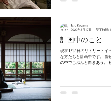
Taro Koyama
2022年3月17日
読了時間: 
計画中のこと
現在1泊2日のリトリートイ
な方たちと計画中です。 普
の中でじぶんと向きあう。 
日時:5月21（土曜）.22（日曜） ■
内容： ・瞑想（ヨガ〜瞑想の流