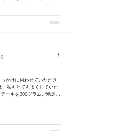
学やAIの勉強をしており、
新しいことを吸収できるよう
1分
きっかけに伺わせていただき
は、私もとてもよくしていた
テーキを300グラムご馳走に
300グラムくらい簡単に食べ
...