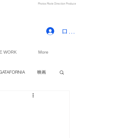
Photos Movie Direction Produce
ログイン
TE WORK
More
GATAFORNIA
映画