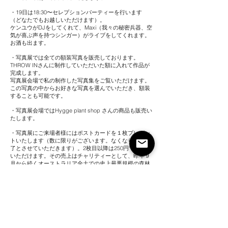
・19日は18:30〜セレプションパーティーを行います
（どなたでもお越しいただけます）。
ケンユウがDJをしてくれて、Maxi（我々の秘密兵器、空
気が喜ぶ声を持つシンガー）がライブをしてくれます。
お酒も出ます。
・写真展では全ての額装写真を販売しております。
THROW INさんに制作していただいた額に入れて作品が
完成します。
写真展会場で私の制作した写真集をご覧いただけます。
この写真の中からお好きな写真を選んでいただき、額装
することも可能です。
・写真展会場ではHygge plant shop さんの商品も販売い
たします。
・写真展にご来場者様にはポストカードを１枚プレゼン
トいたします（数に限りがございます。なくなり次第終
了とさせていただきます）。2枚目以降は250円でご購入
いただけます。その売上はチャリティーとして、昨年９
月から続くオーストラリア全土での史上最悪規模の森林
火災への募金として、オーストラリア赤十字に寄付いた
します。
・チャリティー企画は写真展と同時期、yamanoshita
coffeeさんでも行っています。こちらでもポストカード
を販売し売上は全額寄付いたします。dab coffeeさんで
配布、販売するポストカードとは別の種類を販売いたし
ます。写真は全てオーストラリアの写真になります。