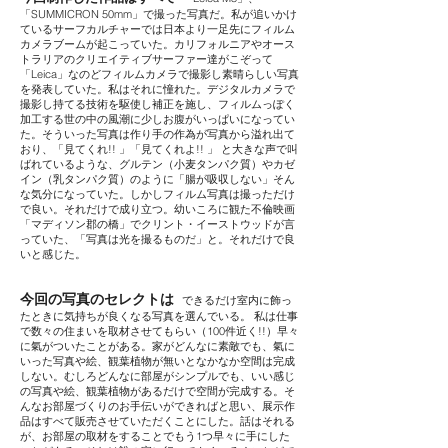
「SUMMICRON 50mm」で撮った写真だ。私が追いかけ
ているサーフカルチャーでは日本より一足先にフィルム
カメラブームが起こっていた。カリフォルニアやオース
トラリアのクリエイティブサーファー達がこぞって
「Leica」なのどフィルムカメラで撮影し素晴らしい写真
を発表していた。私はそれに憧れた。デジタルカメラで
撮影し持てる技術を駆使し補正を施し、フィルムっぽく
加工する世の中の風潮に少しお腹がいっぱいになってい
た。そういった写真は作り手の作為が写真から溢れ出て
おり、「見てくれ!! 」「見てくれよ!! 」 と大きな声で叫
ばれているような、グルテン（小麦タンパク質）やカゼ
イン（乳タンパク質）のように「腸が吸収しない」そん
な気分になっていた。しかしフィルム写真は撮っただけ
で良い。それだけで成り立つ。幼いころに観た不倫映画
「マディソン郡の橋」でクリント・イーストウッドが言
っていた、「写真は光を撮るものだ」と。それだけで良
いと感じた。
今回の写真のセレクトは
できるだけ室内に飾っ
たときに気持ちが良くなる写真を選んでいる。 私は仕事
で数々の住まいを取材させてもらい（100件近く!!）早々
に氣がついたことがある。家がどんなに素敵でも、氣に
いった写真や絵、観葉植物が無いとなかなか空間は完成
しない。むしろどんなに部屋がシンプルでも、いい感じ
の写真や絵、観葉植物があるだけで空間が完成する。そ
んなお部屋づくりのお手伝いができればと思い、展示作
品はすべて販売させていただくことにした。話はそれる
が、お部屋の取材をすることでもう1つ早々に手にした