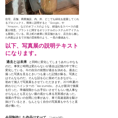
住宅、店舗、商業施設、内、外、どこでも緑化を提案してくれ
るプロジェクト。簡単に説明すると「Google」や
「Amazon」などのオフィスのような、緑溢れるスペースの提
案が得意。プラントに関するオリジナルのシステムやアイテム
も開発している。田上町の倉庫に実店舗があり、店主自ら施し
た内装はまるで大地の芸術祭のよう。一見の価値あり。
以下、写真展の説明テキスト
になります。
過去とは未来
と同時に変化してしまうあやふやなも
のだ。事実と時間は変わらないが過去は記憶の中で常に
変化している。今の自分の状態が過去を決める。過去に
撮った写真を見るときいつも違った記憶が蘇る。写真と
はそんなものだ。そんな話を心に留めておきながら… 。
初めて個人で写真展をさせていただきます。2019年夏の
終わりにペインターの「lee izumida」 さんが新潟で個展
を行った。準備段階からお手伝いさせてもらい他人事な
がらなんとも言えない腹の底から来る充実感があった。
個展の手伝いの合間に仕事があり、車で高速道路を駆け
抜けているとき、なんとなく自分の写真展もやろうと直
感が働いた。
今回制作した作品はすべて
「Leica M3」、