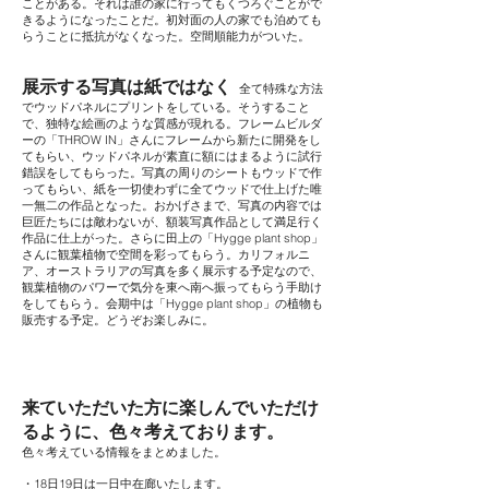
ことがある。それは誰の家に行ってもくつろぐことがで
きるようになったことだ。初対面の人の家でも泊めても
らうことに抵抗がなくなった。空間順能力がついた。
展示する写真は紙ではなく
全て特殊な方法
でウッドパネルにプリントをしている。そうすること
で、独特な絵画のような質感が現れる。フレームビルダ
ーの「THROW IN」さんにフレームから新たに開発をし
てもらい、ウッドパネルが素直に額にはまるように試行
錯誤をしてもらった。写真の周りのシートもウッドで作
ってもらい、紙を一切使わずに全てウッドで仕上げた唯
一無二の作品となった。おかげさまで、写真の内容では
巨匠たちには敵わないが、額装写真作品として満足行く
作品に仕上がった。さらに田上の「Hygge plant shop」
さんに観葉植物で空間を彩ってもらう。カリフォルニ
ア、オーストラリアの写真を多く展示する予定なので、
観葉植物のパワーで気分を東へ南へ振ってもらう手助け
をしてもらう。会期中は「Hygge plant shop」の植物も
販売する予定。どうぞお楽しみに。
来ていただいた方に楽しんでいただけ
るように、色々考えております。
色々考えている情報をまとめました。
・18日19日は一日中在廊いたします。