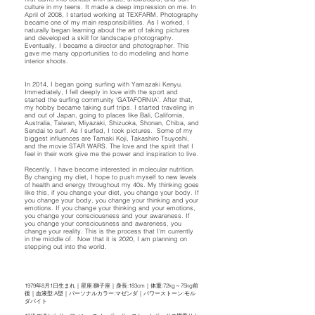
culture in my teens. It made a deep impression on me. In
April of 2008, I started working at TEXFARM. Photography
became one of my main responsibilities. As I worked, I
naturally began learning about the art of taking pictures
and developed a skill for landscape photography.
Eventually, I became a director and photographer. This
gave me many opportunities to do modeling and home
interior shoots. ​
In 2014, I began going surfing with Yamazaki Kenyu.
Immediately, I fell deeply in love with the sport and
started the surfing community ‘GATAFORNIA’. After that,
my hobby became taking surf trips. I started traveling in
and out of Japan, going to places like Bali, California,
Australia, Taiwan, Miyazaki, Shizuoka, Shonan, Chiba, and
Sendai to surf. As I surfed, I took pictures. ​ Some of my
biggest influences are Tamaki Koji, Takashiro Tsuyoshi,
and the movie STAR WARS. The love and the spirit that I
feel in their work give me the power and inspiration to live.
​ ​
Recently, I have become interested in molecular nutrition.
By changing my diet, I hope to push myself to new levels
of health and energy throughout my 40s. My thinking goes
like this, if you change your diet, you change your body. If
you change your body, you change your thinking and your
emotions. If you change your thinking and your emotions,
you change your consciousness and your awareness. If
you change your consciousness and awareness, you
change your reality. This is the process that I’m currently
in the middle of. ​ Now that it is 2020, I am planning on
stepping out into the world.
1979年8月1日生まれ｜星座:獅子座｜身長:183cm｜体重:72kg～75kg前
後｜血液型:A型｜パーソナルカラー:マゼンダ｜パワーストーン:モル
ダバイト