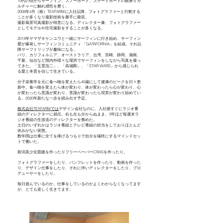
10代の頃からサーフィン、スノーボード、スケートボードの横乗りカ
ルチャーに触れ感性を磨く。
2008年4月（株）TEXFARMに入社以降、フォトグラファーと行動する
ことが多くなり撮影技術を勝手に吸収。
撮影風景写真撮影が得意になる。ディレクター兼、フォトグラファー
としてモデルや住宅撮影をすることが多くなる。
2014年ヤマザキケンユウと一緒にサーフィンに行き始め、サーフィン
愛が爆発しサーフィンコミュニティ 「GATAFORNIA」を結成。それ以
降サーフトリップが趣味になる。
バリ、カリフォルニア、オーストラリア、台湾、宮崎、静岡、湘南、
千葉、仙台など国内外様々な場所でサーフィンをしながら写真を撮っ
てきた。「玉置浩二」、「高城剛」、「STAR WARS」から感じられ
る愛と本質を信じて生きている。
分子栄養学を元に食べ物を変えたら40歳にして健康のピークを日々更
新中。食べ物を変えたら体が変わり、体が変わったら心が変わり、心
が変わったら意識が変わり、意識が変わったら現実が変わり始めてい
る。2020年新たな一歩を踏み出す予定。
株式会社TEXFARMでは
デザイン会社なのに、入社後すぐにラジオ番
組のディレクターに就任。右も左も分からぬまま、3年ほど毎週末ラ
ジオ番組の生放送のディレクターを務めた。
土日のいずれかはラジオ番組とテレビ番組の担当をしておりほとんど
休みがない状態。
数年間は仕事に全てを捧げるつもりで自分を犠牲にするマインドセッ
トで働いた。
新潟美少女図鑑を作ったりフリーペーパーCRASを作ったり。
フォトグラファーをしたり、パンフレットを作ったり、動画を作った
り、デザイン仕事をしたり、それに伴いディレクターをしたり、プロ
デューサーをしたり。
毎日遊んでいるのか、仕事をしているのかよくわからなくなってます
が、とても楽しく生きてます。