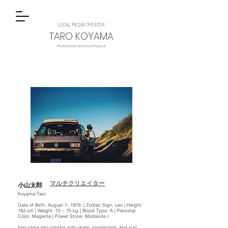
LOCAL MEDIA CREATOR
TARO KOYAMA
Photos Movie Direction Produce
マルチクリエイター
小山太郎
Koyama Taro
Date of Birth: August 1, 1979, | Zodiac Sign: Leo | Height:
183 cm | Weight: 72 – 75 kg | Blood Type: A | Personal
Color: Magenta | Power Stone: Moldavite I
first came into contact with skate, snowboard, and surf