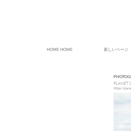
HOME HOME
新しいページ
​PHOTO
PLANET 
https://plan